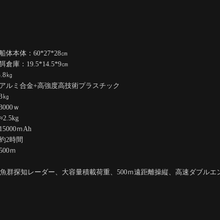
0*27*28㎝
14.5*9㎝
8㎏
高強度高技術プラスチック
㎏
0ｗ
kg
0ｍAh
2時間
0ｍ
航、魚群探知レーダー、大容量積載荷重、500ｍ遠距離操縦、高速ダブルエ