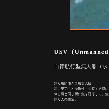
USV（Unmanned S
自律航行型無人船（水
釣り用餌撒き専用無人艇
高い安定性と操縦性、長時間適切に
刺し餌と同じ層に魚を誘導して、魚
釣り人の重宝。