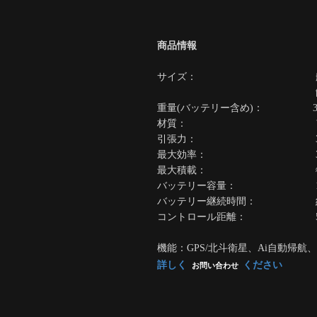
商品情報
サイズ： 船体本体：6
餌倉庫：19.5*
重量(バッテリー含め)： 3.
材質： アルミ合金+
引張力： 3
最大効率： 300
最大積載： ≈2.5
バッテリー容量： 1500
バッテリー継続時間： 約
コントロール距離： 50
機能：GPS/北斗衛星、Ai自動帰
詳しく
ください
お問い合わせ